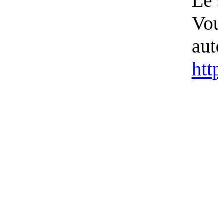
Le 
Vou
aut
htt