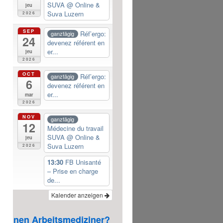
SUVA
@ Online &
jeu
Suva Luzern
2026
SEP
Réf’ergo:
ganztägig
24
devenez référent en
er...
jeu
2026
OCT
Réf’ergo:
ganztägig
6
devenez référent en
er...
mar
2026
NOV
ganztägig
12
Médecine du travail
SUVA
@ Online &
jeu
Suva Luzern
2026
13:30
FB Unisanté
– Prise en charge
de...
Kalender anzeigen
einen Arbeitsmediziner? klicken Sie hier