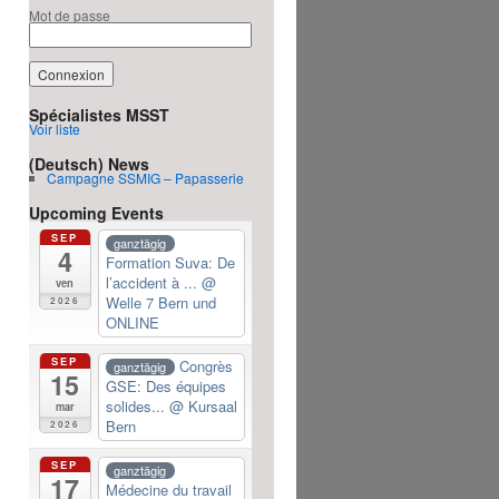
Mot de passe
Spécialistes MSST
Voir liste
(Deutsch) News
Campagne SSMIG – Papasserie
Upcoming Events
SEP
ganztägig
4
Formation Suva: De
l’accident à ...
@
ven
Welle 7 Bern und
2026
ONLINE
SEP
Congrès
ganztägig
15
GSE: Des équipes
solides...
@ Kursaal
mar
Bern
2026
SEP
ganztägig
17
Médecine du travail