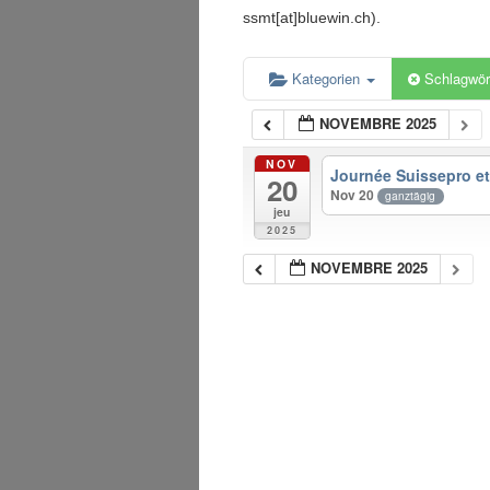
ssmt[at]bluewin.ch).
Kategorien
Schlagwör
NOVEMBRE 2025
NOV
Journée Suissepro e
20
Nov 20
ganztägig
jeu
2025
NOVEMBRE 2025