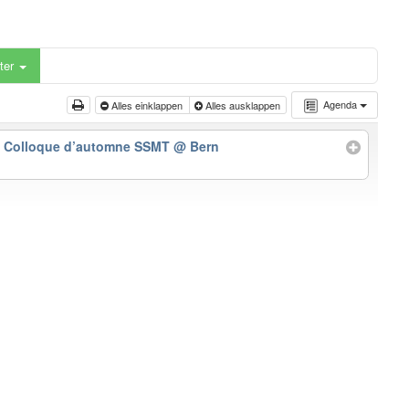
ter
Agenda
Alles einklappen
Alles ausklappen
t Colloque d’automne SSMT
@ Bern