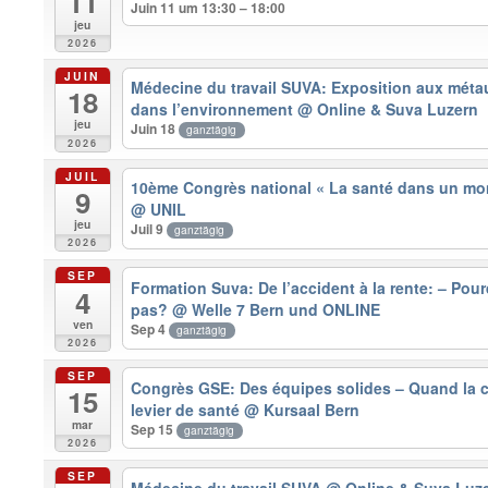
11
Juin 11 um 13:30 – 18:00
jeu
2026
JUIN
Médecine du travail SUVA: Exposition aux métaux 
18
dans l’environnement
@ Online & Suva Luzern
jeu
Juin 18
ganztägig
2026
JUIL
10ème Congrès national « La santé dans un mond
9
@ UNIL
jeu
Juil 9
ganztägig
2026
SEP
Formation Suva: De l’accident à la rente: – Pour
4
pas?
@ Welle 7 Bern und ONLINE
ven
Sep 4
ganztägig
2026
SEP
Congrès GSE: Des équipes solides – Quand la c
15
levier de santé
@ Kursaal Bern
mar
Sep 15
ganztägig
2026
SEP
Médecine du travail SUVA
@ Online & Suva Luz