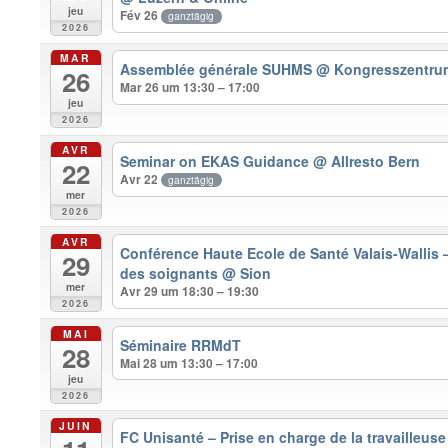
jeu
Fév 26
ganztägig
2026
MAR
Assemblée générale SUHMS
@ Kongresszentrum
26
Mar 26 um 13:30 – 17:00
jeu
2026
AVR
Seminar on EKAS Guidance
@ Allresto Bern
22
Avr 22
ganztägig
mer
2026
AVR
Conférence Haute Ecole de Santé Valais-Wallis – 
29
des soignants
@ Sion
mer
Avr 29 um 18:30 – 19:30
2026
MAI
Séminaire RRMdT
28
Mai 28 um 13:30 – 17:00
jeu
2026
JUIN
FC Unisanté – Prise en charge de la travailleuse