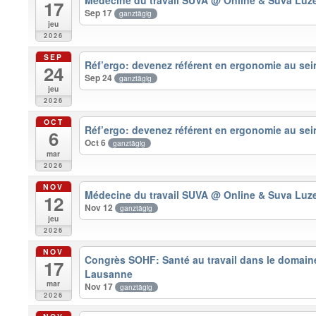
17
Sep 17
ganztägig
jeu
2026
SEP
Réf’ergo: devenez référent en ergonomie au sein
24
Sep 24
ganztägig
jeu
2026
OCT
Réf’ergo: devenez référent en ergonomie au sein
6
Oct 6
ganztägig
mar
2026
NOV
Médecine du travail SUVA
@ Online & Suva Luz
12
Nov 12
ganztägig
jeu
2026
NOV
Congrès SOHF: Santé au travail dans le domain
17
Lausanne
mar
Nov 17
ganztägig
2026