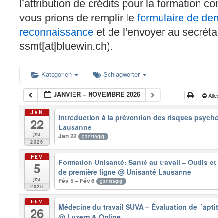
l’attribution de crédits pour la formation c
vous prions de remplir le
formulaire de d
reconnaissance
et de l’envoyer au secréta
ssmt[at]bluewin.ch).
Kategorien
Schlagwörter
JANVIER – NOVEMBRE 2026
Alle
JAN
Introduction à la prévention des risques psyc
22
Lausanne
jeu
Jan 22
ganztägig
2026
FÉV
Formation Unisanté: Santé au travail – Outils et
5
de première ligne
@ Unisanté Lausanne
jeu
Fév 5 – Fév 6
ganztägig
2026
FÉV
Médecine du travail SUVA – Évaluation de l’aptitu
26
@ Luzern & Online