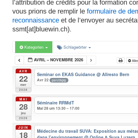
l’attribution de crédits pour la formation c
vous prions de remplir le
formulaire de d
reconnaissance
et de l’envoyer au secréta
ssmt[at]bluewin.ch).
Kategorien
Schlagwörter
AVRIL – NOVEMBRE 2026
Alle
AVR
Seminar on EKAS Guidance
@ Allresto Bern
22
Avr 22
ganztägig
mer
2026
MAI
Séminaire RRMdT
28
Mai 28 um 13:30 – 17:00
jeu
2026
JUIN
Médecine du travail SUVA: Exposition aux métaux 
18
dans l’environnement
@ Online & Suva Luzern