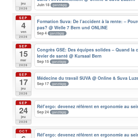
jeu
Juin 18
ganztägig
2026
SEP
Formation Suva: De l’accident à la rente: – Pour
4
pas?
@ Welle 7 Bern und ONLINE
ven
Sep 4
ganztägig
2026
SEP
Congrès GSE: Des équipes solides – Quand la c
15
levier de santé
@ Kursaal Bern
mar
Sep 15
ganztägig
2026
SEP
Médecine du travail SUVA
@ Online & Suva Luz
17
Sep 17
ganztägig
jeu
2026
SEP
Réf’ergo: devenez référent en ergonomie au sein
24
Sep 24
ganztägig
jeu
2026
OCT
Réf’ergo: devenez référent en ergonomie au sein