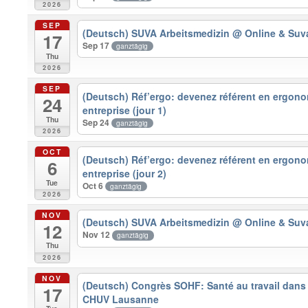
2026
SEP
(Deutsch) SUVA Arbeitsmedizin
@ Online & Suv
17
Sep 17
ganztägig
Thu
2026
SEP
(Deutsch) Réf’ergo: devenez référent en ergono
24
entreprise (jour 1)
Thu
Sep 24
ganztägig
2026
OCT
(Deutsch) Réf’ergo: devenez référent en ergono
6
entreprise (jour 2)
Tue
Oct 6
ganztägig
2026
NOV
(Deutsch) SUVA Arbeitsmedizin
@ Online & Suv
12
Nov 12
ganztägig
Thu
2026
NOV
(Deutsch) Congrès SOHF: Santé au travail dans
17
CHUV Lausanne