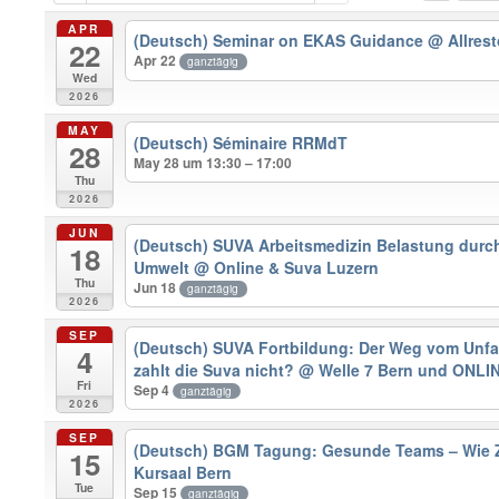
APR
(Deutsch) Seminar on EKAS Guidance
@ Allres
22
Apr 22
ganztägig
Wed
2026
MAY
(Deutsch) Séminaire RRMdT
28
May 28 um 13:30 – 17:00
Thu
2026
JUN
(Deutsch) SUVA Arbeitsmedizin Belastung durch
18
Umwelt
@ Online & Suva Luzern
Thu
Jun 18
ganztägig
2026
SEP
(Deutsch) SUVA Fortbildung: Der Weg vom Unfal
4
zahlt die Suva nicht?
@ Welle 7 Bern und ONLI
Fri
Sep 4
ganztägig
2026
SEP
(Deutsch) BGM Tagung: Gesunde Teams – Wie 
15
Kursaal Bern
Tue
Sep 15
ganztägig