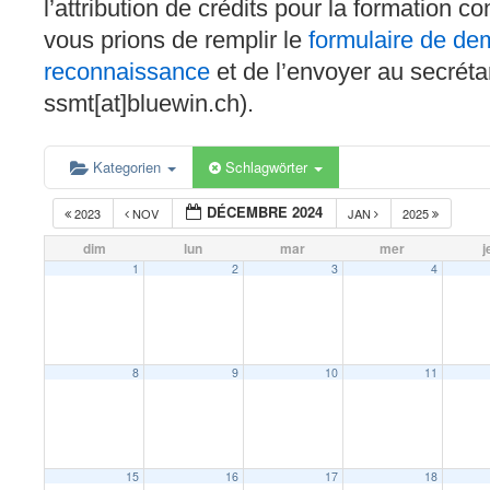
l’attribution de crédits pour la formation c
vous prions de remplir le
formulaire de d
reconnaissance
et de l’envoyer au secréta
ssmt[at]bluewin.ch).
Kategorien
Schlagwörter
DÉCEMBRE 2024
2023
NOV
JAN
2025
dim
lun
mar
mer
j
1
2
3
4
8
9
10
11
15
16
17
18