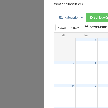
ssmt[at]bluewin.ch).
Kategorien
Schlagwör
DÉCEMBRE 
2024
NOV
dim
lun
m
1
7
8
14
15