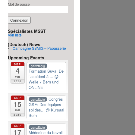
Mot de passe
Spécialistes MSST
Voir liste
(Deutsch) News
Campagne SSMIG – Papasserie
Upcoming Events
SEP
ganztägig
4
Formation Suva: De
l’accident à ...
@
ven
Welle 7 Bern und
2026
ONLINE
SEP
Congrès
ganztägig
15
GSE: Des équipes
solides...
@ Kursaal
mar
Bern
2026
SEP
ganztägig
17
Médecine du travail