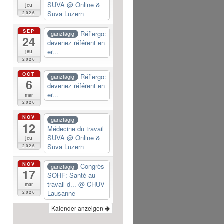
SUVA
@ Online &
jeu
Suva Luzern
2026
SEP
Réf’ergo:
ganztägig
24
devenez référent en
er...
jeu
2026
OCT
Réf’ergo:
ganztägig
6
devenez référent en
er...
mar
2026
NOV
ganztägig
12
Médecine du travail
SUVA
@ Online &
jeu
Suva Luzern
2026
NOV
Congrès
ganztägig
17
SOHF: Santé au
travail d...
@ CHUV
mar
Lausanne
2026
Kalender anzeigen