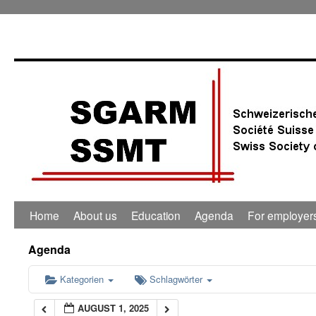
0:00
1:00
2:00
3:00
4:00
Home
About us
Education
Agenda
For employer
5:00
Agenda
6:00
Kategorien
Schlagwörter
AUGUST 1, 2025