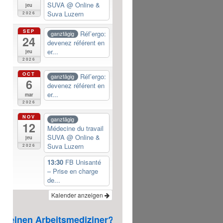
SUVA
@ Online &
jeu
Suva Luzern
2026
SEP
Réf’ergo:
ganztägig
24
devenez référent en
er...
jeu
2026
OCT
Réf’ergo:
ganztägig
6
devenez référent en
er...
mar
2026
NOV
ganztägig
12
Médecine du travail
SUVA
@ Online &
jeu
Suva Luzern
2026
13:30
FB Unisanté
– Prise en charge
de...
Kalender anzeigen
einen Arbeitsmediziner? klicken Sie hier