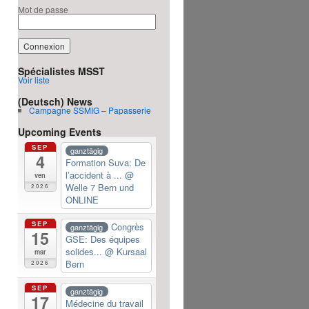
Mot de passe
Spécialistes MSST
Voir liste
(Deutsch) News
Campagne SSMIG – Papasserie
Upcoming Events
SEP
ganztägig
4
Formation Suva: De
l’accident à ...
@
ven
Welle 7 Bern und
2026
ONLINE
SEP
Congrès
ganztägig
15
GSE: Des équipes
solides...
@ Kursaal
mar
Bern
2026
SEP
ganztägig
17
Médecine du travail