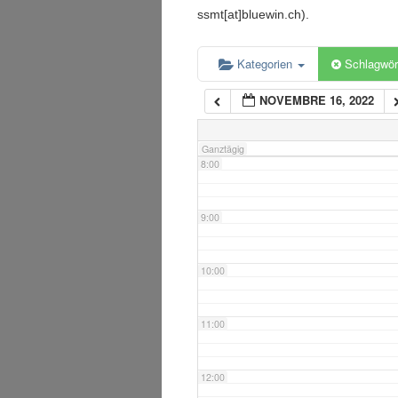
5:00
ssmt[at]bluewin.ch).
6:00
Kategorien
Schlagwör
NOVEMBRE 16, 2022
7:00
Ganztägig
8:00
9:00
10:00
11:00
12:00