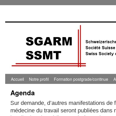
0:00
1:00
Accueil
Notre profil
Formation postgrade/continue
A
Agenda
2:00
Sur demande, d’autres manifestations de 
3:00
médecine du travail seront publiées dans 