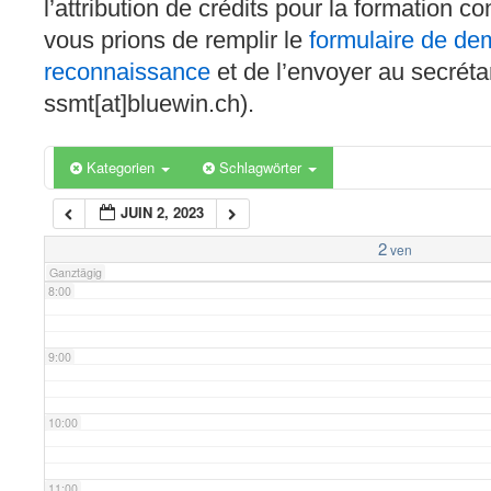
l’attribution de crédits pour la formation c
4:00
vous prions de remplir le
formulaire de d
reconnaissance
et de l’envoyer au secréta
5:00
ssmt[at]bluewin.ch).
6:00
Kategorien
Schlagwörter
JUIN 2, 2023
7:00
2
ven
Ganztägig
8:00
9:00
10:00
11:00