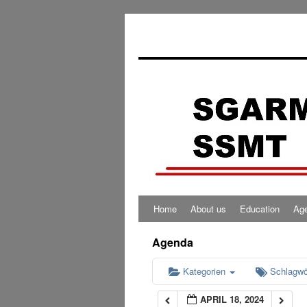
0:00
1:00
2:00
3:00
4:00
Home
About us
Education
Ag
5:00
Agenda
6:00
Kategorien
Schlagwö
APRIL 18, 2024