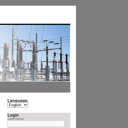
Language:
Login
Username