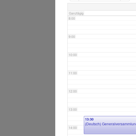
7:00
Ganztägig
8:00
9:00
10:00
11:00
12:00
13:00
13:30
(Deutsch) Generalversamml
14:00