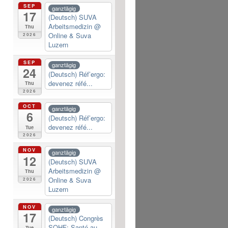
SEP
ganztägig
17
(Deutsch) SUVA
Arbeitsmedizin
@
Thu
Online & Suva
2026
Luzern
SEP
ganztägig
24
(Deutsch) Réf’ergo:
devenez réfé...
Thu
2026
OCT
ganztägig
6
(Deutsch) Réf’ergo:
devenez réfé...
Tue
2026
NOV
ganztägig
12
(Deutsch) SUVA
Arbeitsmedizin
@
Thu
Online & Suva
2026
Luzern
NOV
ganztägig
17
(Deutsch) Congrès
SOHF: Santé au...
Tue