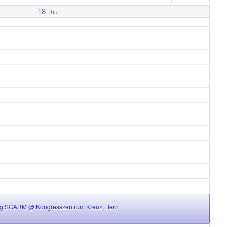
18
Thu
ung SGARM
@ Kongresszentrum Kreuz, Bern