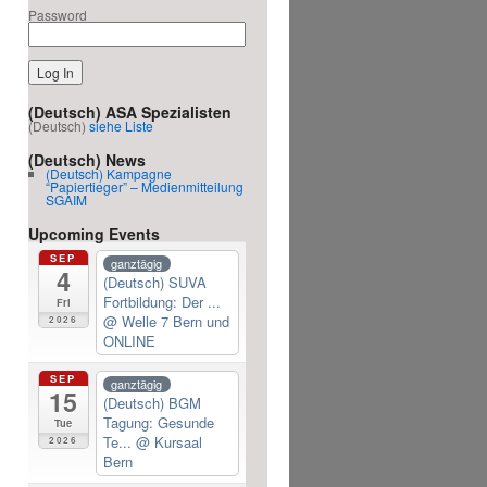
Password
(Deutsch) ASA Spezialisten
(Deutsch)
siehe Liste
(Deutsch) News
(Deutsch) Kampagne
“Papiertieger” – Medienmitteilung
SGAIM
Upcoming Events
SEP
ganztägig
4
(Deutsch) SUVA
Fortbildung: Der ...
Fri
@ Welle 7 Bern und
2026
ONLINE
SEP
ganztägig
15
(Deutsch) BGM
Tagung: Gesunde
Tue
Te...
@ Kursaal
2026
Bern