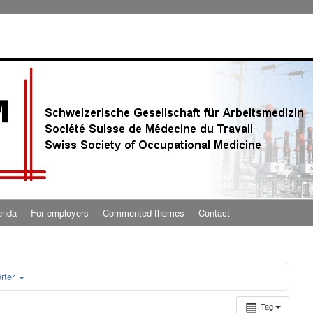
enda
For employers
Commented themes
Contact
rter
Tag