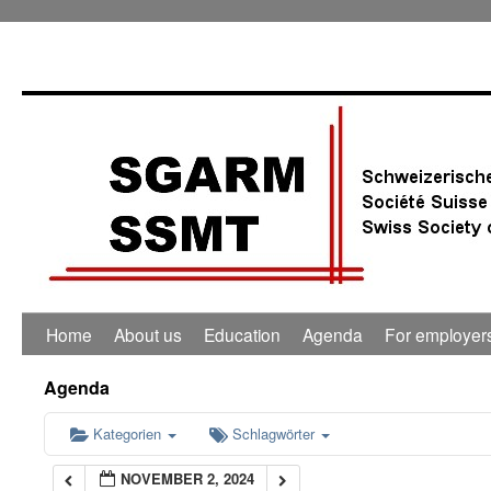
0:00
1:00
2:00
3:00
4:00
Home
About us
Education
Agenda
For employer
5:00
Agenda
6:00
Kategorien
Schlagwörter
NOVEMBER 2, 2024