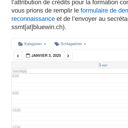
l’attribution de crédits pour la formation c
4:00
vous prions de remplir le
formulaire de d
reconnaissance
et de l’envoyer au secréta
5:00
ssmt[at]bluewin.ch).
6:00
Kategorien
Schlagwörter
JANVIER 3, 2025
7:00
3
ven
Ganztägig
8:00
9:00
10:00
11:00