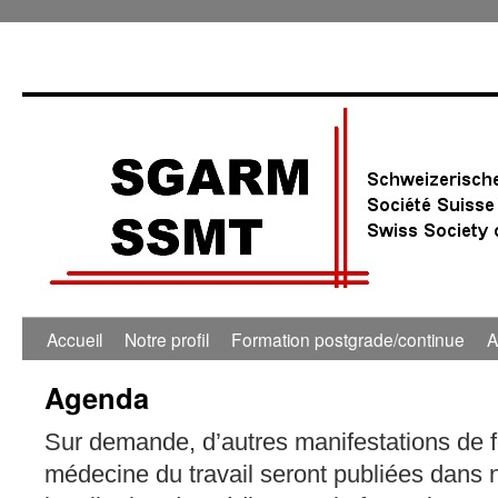
0:00
1:00
Accueil
Notre profil
Formation postgrade/continue
A
Agenda
2:00
Sur demande, d’autres manifestations de 
3:00
médecine du travail seront publiées dans 