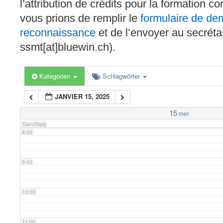
l’attribution de crédits pour la formation c
4:00
vous prions de remplir le
formulaire de d
reconnaissance
et de l’envoyer au secréta
5:00
ssmt[at]bluewin.ch).
6:00
Kategorien
Schlagwörter
JANVIER 15, 2025
7:00
15
mer
Ganztägig
8:00
9:00
10:00
11:00