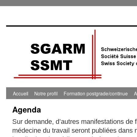
0:00
1:00
Accueil
Notre profil
Formation postgrade/continue
A
Agenda
2:00
Sur demande, d’autres manifestations de 
3:00
médecine du travail seront publiées dans 