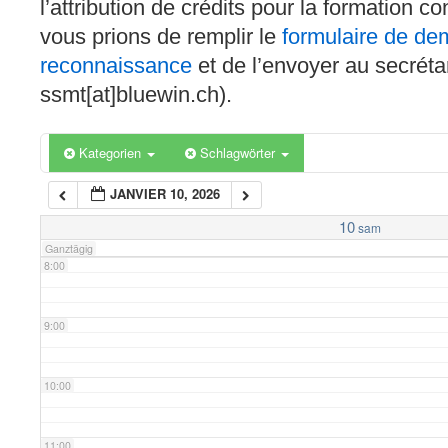
l’attribution de crédits pour la formation c
4:00
vous prions de remplir le
formulaire de d
reconnaissance
et de l’envoyer au secréta
5:00
ssmt[at]bluewin.ch).
6:00
Kategorien
Schlagwörter
JANVIER 10, 2026
7:00
10
sam
Ganztägig
8:00
9:00
10:00
11:00