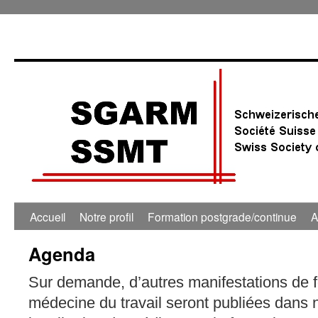
0:00
1:00
Accueil
Notre profil
Formation postgrade/continue
A
Agenda
2:00
Sur demande, d’autres manifestations de 
3:00
médecine du travail seront publiées dans 