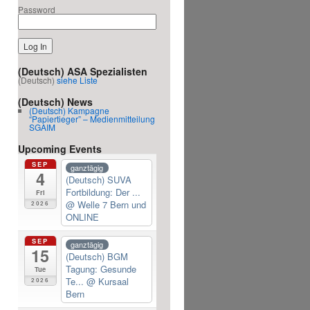
Password
(Deutsch) ASA Spezialisten
(Deutsch)
siehe Liste
(Deutsch) News
(Deutsch) Kampagne
“Papiertieger” – Medienmitteilung
SGAIM
Upcoming Events
SEP
ganztägig
4
(Deutsch) SUVA
Fortbildung: Der ...
Fri
@ Welle 7 Bern und
2026
ONLINE
SEP
ganztägig
15
(Deutsch) BGM
Tagung: Gesunde
Tue
Te...
@ Kursaal
2026
Bern