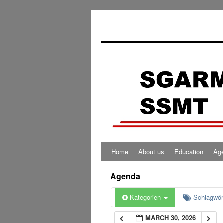
0:00
1:00
2:00
3:00
4:00
Home
About us
Education
Ag
5:00
Agenda
6:00
Kategorien
Schlagwör
MARCH 30, 2026