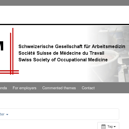
enda
For employers
Commented themes
Contact
ter
Tag