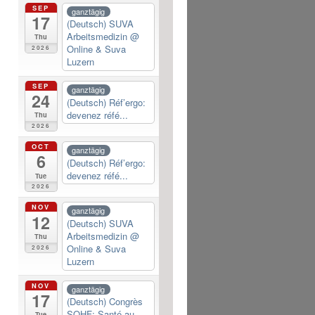
SEP
ganztägig
17
(Deutsch) SUVA
Arbeitsmedizin
@
Thu
Online & Suva
2026
Luzern
SEP
ganztägig
24
(Deutsch) Réf’ergo:
devenez réfé...
Thu
2026
OCT
ganztägig
6
(Deutsch) Réf’ergo:
devenez réfé...
Tue
2026
NOV
ganztägig
12
(Deutsch) SUVA
Arbeitsmedizin
@
Thu
Online & Suva
2026
Luzern
NOV
ganztägig
17
(Deutsch) Congrès
SOHF: Santé au...
Tue