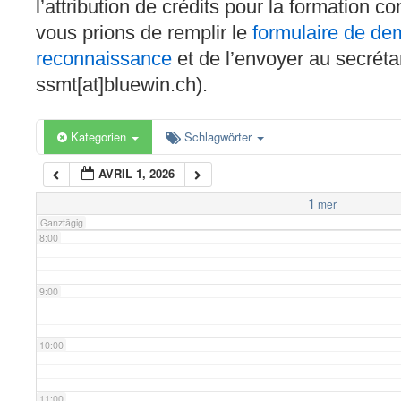
l’attribution de crédits pour la formation c
4:00
vous prions de remplir le
formulaire de d
reconnaissance
et de l’envoyer au secréta
5:00
ssmt[at]bluewin.ch).
6:00
Kategorien
Schlagwörter
AVRIL 1, 2026
7:00
1
mer
Ganztägig
8:00
9:00
10:00
11:00