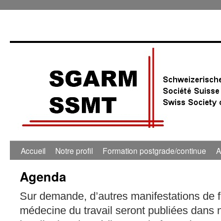
0:00
1:00
Accueil
Notre profil
Formation postgrade/continue
A
Agenda
2:00
Sur demande, d’autres manifestations de 
3:00
médecine du travail seront publiées dans 