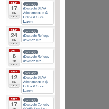
SEP
ganztägig
17
(Deutsch) SUVA
Arbeitsmedizin
@
Thu
Online & Suva
2026
Luzern
SEP
ganztägig
24
(Deutsch) Réf’ergo:
devenez réfé...
Thu
2026
OCT
ganztägig
6
(Deutsch) Réf’ergo:
devenez réfé...
Tue
2026
NOV
ganztägig
12
(Deutsch) SUVA
Arbeitsmedizin
@
Thu
Online & Suva
2026
Luzern
NOV
ganztägig
17
(Deutsch) Congrès
SOHF: Santé au...
Tue