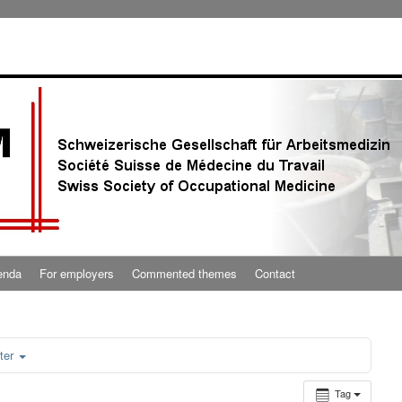
enda
For employers
Commented themes
Contact
ter
Tag