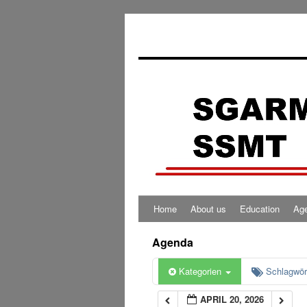
0:00
1:00
2:00
3:00
4:00
Home
About us
Education
Ag
5:00
Agenda
6:00
Kategorien
Schlagwör
APRIL 20, 2026