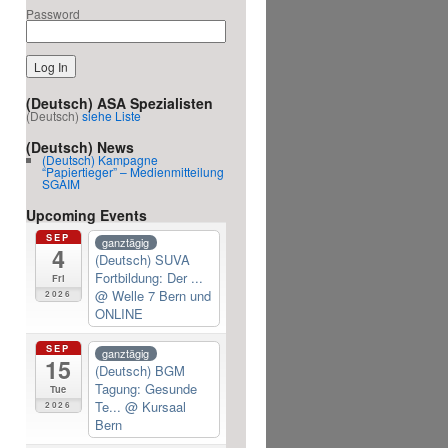
Password
(Deutsch) ASA Spezialisten
(Deutsch)
siehe Liste
(Deutsch) News
(Deutsch) Kampagne
“Papiertieger” – Medienmitteilung
SGAIM
Upcoming Events
SEP
ganztägig
4
(Deutsch) SUVA
Fortbildung: Der ...
Fri
@ Welle 7 Bern und
2026
ONLINE
SEP
ganztägig
15
(Deutsch) BGM
Tagung: Gesunde
Tue
Te...
@ Kursaal
2026
Bern