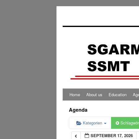
0:00
1:00
2:00
3:00
4:00
Home
About us
Education
Ag
5:00
Agenda
6:00
Kategorien
Schlagwör
SEPTEMBER 17, 2026