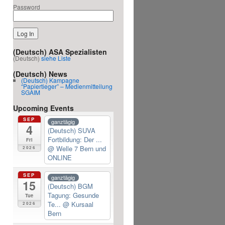
Password
(Deutsch) ASA Spezialisten
(Deutsch)
siehe Liste
(Deutsch) News
(Deutsch) Kampagne
“Papiertieger” – Medienmitteilung
SGAIM
Upcoming Events
SEP
ganztägig
4
(Deutsch) SUVA
Fortbildung: Der ...
Fri
@ Welle 7 Bern und
2026
ONLINE
SEP
ganztägig
15
(Deutsch) BGM
Tagung: Gesunde
Tue
Te...
@ Kursaal
2026
Bern