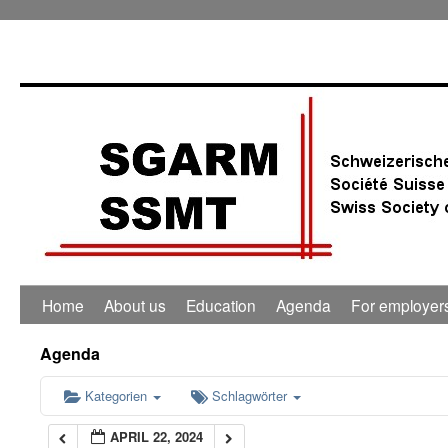
0:00
1:00
2:00
3:00
4:00
Home
About us
Education
Agenda
For employer
5:00
Agenda
6:00
Kategorien
Schlagwörter
APRIL 22, 2024