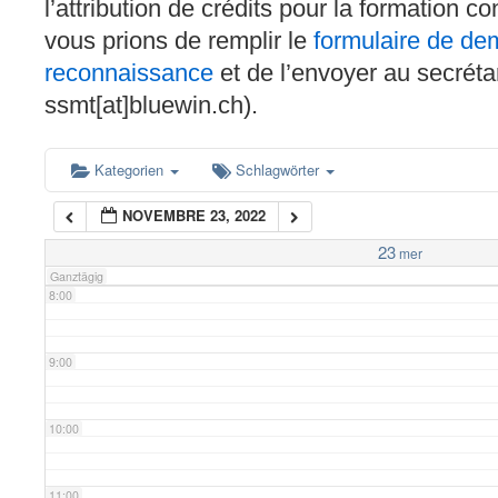
l’attribution de crédits pour la formation c
4:00
vous prions de remplir le
formulaire de d
reconnaissance
et de l’envoyer au secréta
5:00
ssmt[at]bluewin.ch).
6:00
Kategorien
Schlagwörter
NOVEMBRE 23, 2022
7:00
23
mer
Ganztägig
8:00
9:00
10:00
11:00