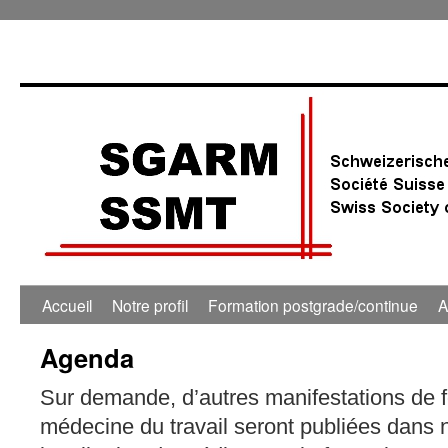
0:00
1:00
Accueil
Notre profil
Formation postgrade/continue
A
Agenda
2:00
Sur demande, d’autres manifestations de 
3:00
médecine du travail seront publiées dans 