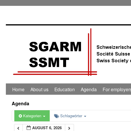
0:00
1:00
2:00
3:00
4:00
Home
About us
Education
Agenda
For employer
5:00
Agenda
6:00
Kategorien
Schlagwörter
AUGUST 6, 2026