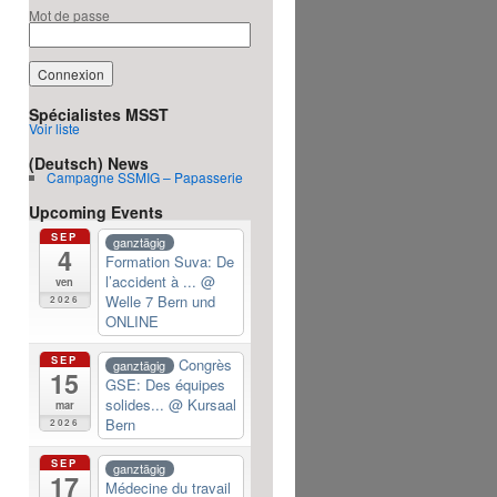
Mot de passe
Spécialistes MSST
Voir liste
(Deutsch) News
Campagne SSMIG – Papasserie
Upcoming Events
SEP
ganztägig
4
Formation Suva: De
l’accident à ...
@
ven
Welle 7 Bern und
2026
ONLINE
SEP
Congrès
ganztägig
15
GSE: Des équipes
solides...
@ Kursaal
mar
Bern
2026
SEP
ganztägig
17
Médecine du travail