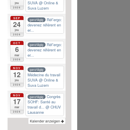
SUVA
@ Online &
jeu
Suva Luzern
2026
SEP
Réf’ergo:
ganztägig
24
devenez référent en
er...
jeu
2026
OCT
Réf’ergo:
ganztägig
6
devenez référent en
er...
mar
2026
NOV
ganztägig
12
Médecine du travail
SUVA
@ Online &
jeu
Suva Luzern
2026
NOV
Congrès
ganztägig
17
SOHF: Santé au
travail d...
@ CHUV
mar
Lausanne
2026
Kalender anzeigen