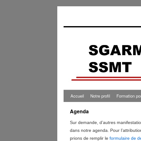
0:00
1:00
2:00
Accueil
Notre profil
Formation po
3:00
Agenda
Sur demande, d’autres manifestatio
4:00
dans notre agenda. Pour l’attributio
prions de remplir le
formulaire de 