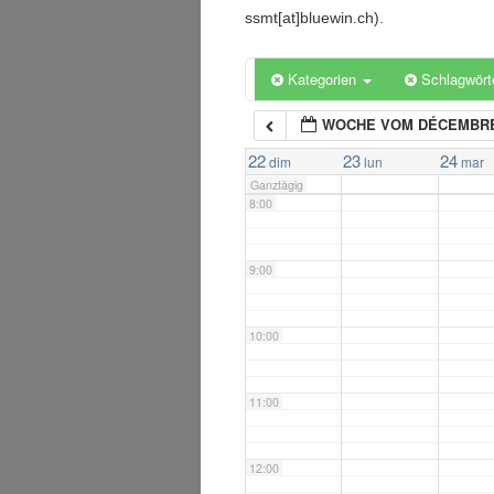
5:00
ssmt[at]bluewin.ch).
6:00
Kategorien
Schlagwört
WOCHE VOM DÉCEMBRE
7:00
22
23
24
dim
lun
mar
Ganztägig
8:00
9:00
10:00
11:00
12:00