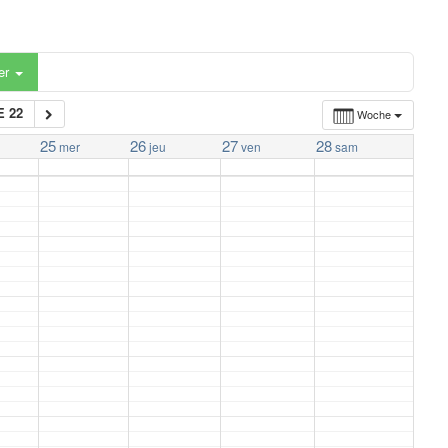
er
 22
Woche
25
26
27
28
mer
jeu
ven
sam