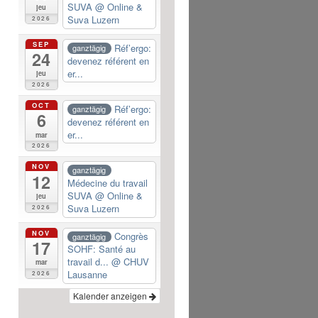
SUVA
@ Online &
jeu
Suva Luzern
2026
SEP
Réf’ergo:
ganztägig
24
devenez référent en
er...
jeu
2026
OCT
Réf’ergo:
ganztägig
6
devenez référent en
er...
mar
2026
NOV
ganztägig
12
Médecine du travail
SUVA
@ Online &
jeu
Suva Luzern
2026
NOV
Congrès
ganztägig
17
SOHF: Santé au
travail d...
@ CHUV
mar
Lausanne
2026
Kalender anzeigen