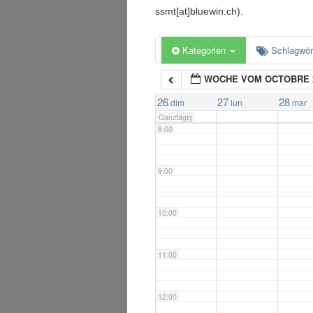
5:00
ssmt[at]bluewin.ch).
6:00
Kategorien
Schlagwör
WOCHE VOM OCTOBRE 
7:00
26
27
28
dim
lun
mar
Ganztägig
8:00
9:00
10:00
11:00
12:00