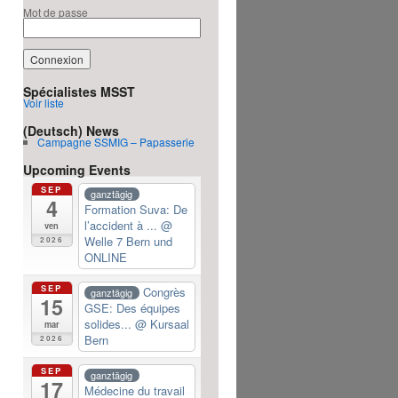
Mot de passe
Spécialistes MSST
Voir liste
(Deutsch) News
Campagne SSMIG – Papasserie
Upcoming Events
SEP
ganztägig
4
Formation Suva: De
l’accident à ...
@
ven
Welle 7 Bern und
2026
ONLINE
SEP
Congrès
ganztägig
15
GSE: Des équipes
solides...
@ Kursaal
mar
Bern
2026
SEP
ganztägig
17
Médecine du travail