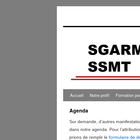
0:00
1:00
2:00
Accueil
Notre profil
Formation po
3:00
Agenda
Sur demande, d’autres manifestatio
4:00
dans notre agenda. Pour l’attributio
prions de remplir le
formulaire de 