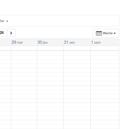
ter
26
Woche
29
30
31
1
mer
jeu
ven
sam