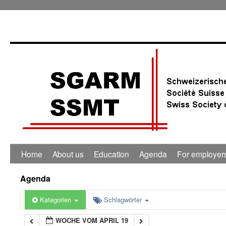
0:00
1:00
2:00
3:00
4:00
Home
About us
Education
Agenda
For employer
5:00
Agenda
6:00
Kategorien
Schlagwörter
WOCHE VOM APRIL 19