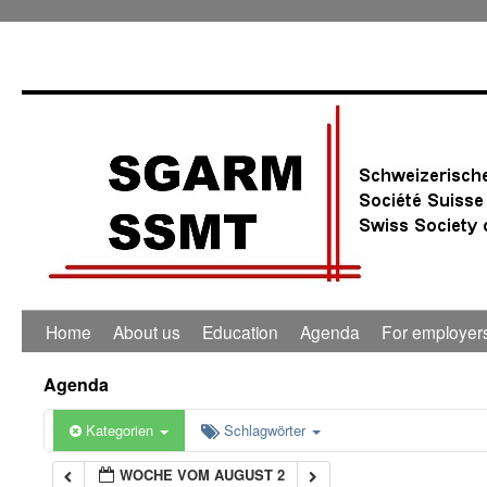
0:00
1:00
2:00
3:00
4:00
Home
About us
Education
Agenda
For employer
5:00
Agenda
6:00
Kategorien
Schlagwörter
WOCHE VOM AUGUST 2