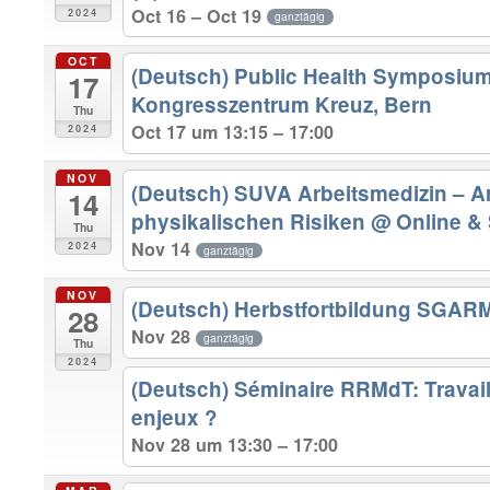
Oct 16 – Oct 19
2024
ganztägig
OCT
(Deutsch) Public Health Symposiu
17
Kongresszentrum Kreuz, Bern
Thu
Oct 17 um 13:15 – 17:00
2024
NOV
(Deutsch) SUVA Arbeitsmedizin – Ar
14
physikalischen Risiken
@ Online &
Thu
Nov 14
2024
ganztägig
NOV
(Deutsch) Herbstfortbildung SGAR
28
Nov 28
ganztägig
Thu
2024
(Deutsch) Séminaire RRMdT: Travail
enjeux ?
Nov 28 um 13:30 – 17:00