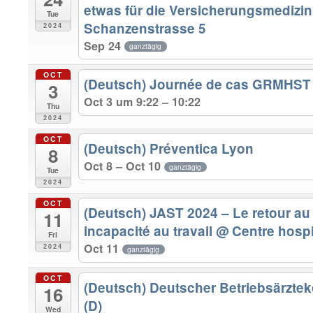
etwas für die Versicherungsmedizi
Tue
Schanzenstrasse 5
2024
Sep 24
ganztägig
OCT
(Deutsch) Journée de cas GRMHST
3
Oct 3 um 9:22 – 10:22
Thu
2024
OCT
(Deutsch) Préventica Lyon
8
Oct 8 – Oct 10
ganztägig
Tue
2024
OCT
(Deutsch) JAST 2024 – Le retour au 
11
incapacité au travail
@ Centre hospi
Fri
Oct 11
2024
ganztägig
OCT
(Deutsch) Deutscher Betriebsärzte
16
(D)
Wed