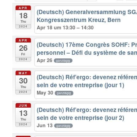
APR
(Deutsch) Generalversammlung 
18
Kongresszentrum Kreuz, Bern
Thu
Apr 18 um 13:30 – 14:30
2024
APR
(Deutsch) 17ème Congrès SOHF: Pr
26
personnel – Défi du système de sa
Fri
Apr 26
2024
ganztägig
MAY
(Deutsch) Réf’ergo: devenez référe
30
sein de votre entreprise (jour 1)
Thu
May 30
2024
ganztägig
JUN
(Deutsch) Réf’ergo: devenez référe
13
sein de votre entreprise (jour 2)
Thu
Jun 13
2024
ganztägig