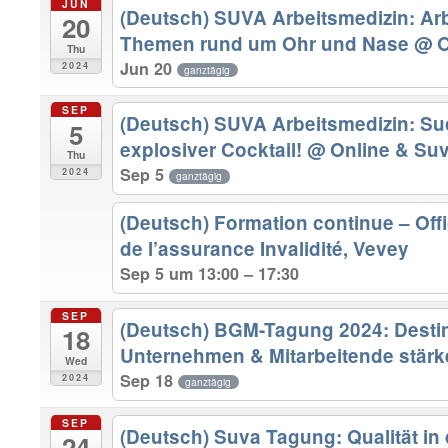
JUN
(Deutsch) SUVA Arbeitsmedizin: Ar
20
Themen rund um Ohr und Nase
@ O
Thu
Jun 20
2024
ganztägig
SEP
(Deutsch) SUVA Arbeitsmedizin: Suc
5
explosiver Cocktail!
@ Online & Su
Thu
Sep 5
2024
ganztägig
(Deutsch) Formation continue – Off
de l’assurance Invalidité, Vevey
Sep 5 um 13:00 – 17:30
SEP
(Deutsch) BGM-Tagung 2024: Destin
18
Unternehmen & Mitarbeitende stär
Wed
Sep 18
2024
ganztägig
SEP
(Deutsch) Suva Tagung: Qualität in
24