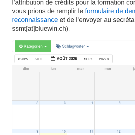
l’attribution de crédits pour la formation c
vous prions de remplir le
formulaire de d
reconnaissance
et de l’envoyer au secréta
ssmt[at]bluewin.ch).
Kategorien
Schlagwörter
AOÛT 2026
2025
JUIL
SEP
2027
dim
lun
mar
mer
j
2
3
4
5
9
10
11
12