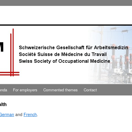
enda
For employers
Commented themes
Contact
lth
German
and
French
.