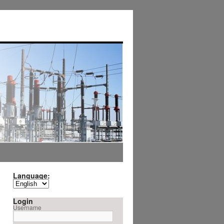
Language:
Login
Username