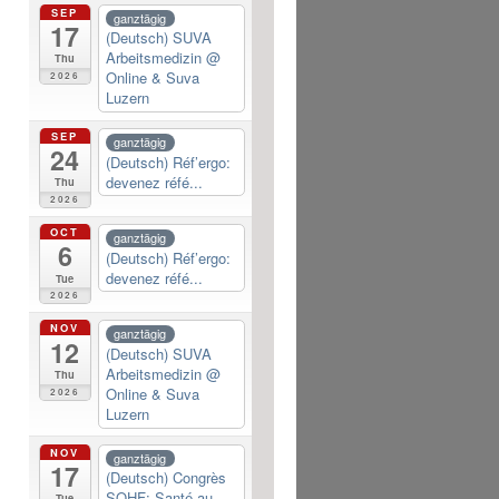
SEP
ganztägig
17
(Deutsch) SUVA
Arbeitsmedizin
@
Thu
Online & Suva
2026
Luzern
SEP
ganztägig
24
(Deutsch) Réf’ergo:
devenez réfé...
Thu
2026
OCT
ganztägig
6
(Deutsch) Réf’ergo:
devenez réfé...
Tue
2026
NOV
ganztägig
12
(Deutsch) SUVA
Arbeitsmedizin
@
Thu
Online & Suva
2026
Luzern
NOV
ganztägig
17
(Deutsch) Congrès
SOHF: Santé au...
Tue