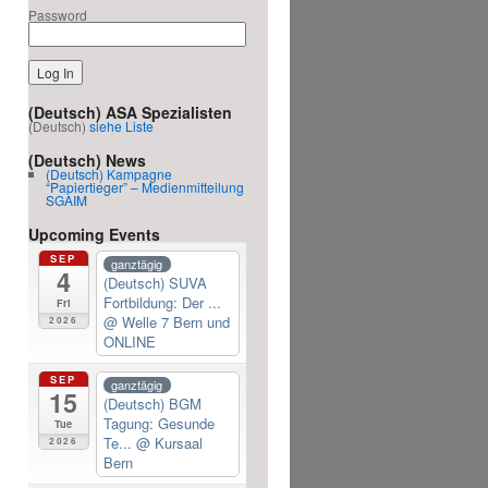
Password
(Deutsch) ASA Spezialisten
(Deutsch)
siehe Liste
(Deutsch) News
(Deutsch) Kampagne
“Papiertieger” – Medienmitteilung
SGAIM
Upcoming Events
SEP
ganztägig
4
(Deutsch) SUVA
Fortbildung: Der ...
Fri
@ Welle 7 Bern und
2026
ONLINE
SEP
ganztägig
15
(Deutsch) BGM
Tagung: Gesunde
Tue
Te...
@ Kursaal
2026
Bern